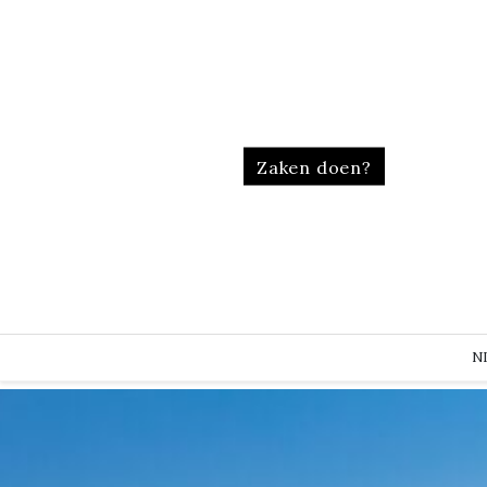
Zaken doen?
N