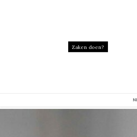
Zaken doen?
N