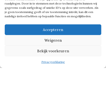
onder meer hier in het restaurant.
raadplegen. Door in te stemmen met deze technologieën kunnen wij
gegevens zoals surfgedrag of unieke ID's op deze site verwerken. Als
Dan zie je dat er iets ontstaat. Ze
je geen toestemming geeft of uw toestemming intrekt, kan dit een
nadelige invloed hebben op bepaalde functies en mogelijkheden.
krijgen plezier in gastvrijheid, leren
hoe belangrijk aandacht voor gasten
Accepteren
is en worden steeds beter in wat ze
doen.’
Weigeren
Bekijk voorkeuren
Tekst gaat verder onder de foto
Privacyverklaring