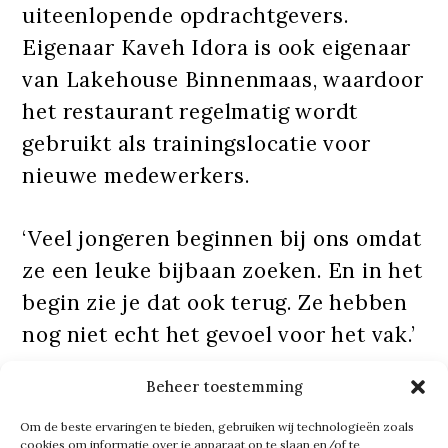
uiteenlopende opdrachtgevers.
Eigenaar Kaveh Idora is ook eigenaar
van Lakehouse Binnenmaas, waardoor
het restaurant regelmatig wordt
gebruikt als trainingslocatie voor
nieuwe medewerkers.
‘Veel jongeren beginnen bij ons omdat
ze een leuke bijbaan zoeken. En in het
begin zie je dat ook terug. Ze hebben
nog niet echt het gevoel voor het vak.’
Beheer toestemming
Na verloop van tijd verandert dat. ‘Ze
volgen trainingen en die geven we
Om de beste ervaringen te bieden, gebruiken wij technologieën zoals
cookies om informatie over je apparaat op te slaan en/of te