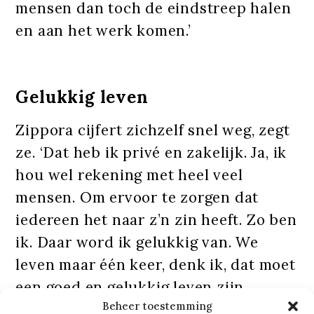
mensen dan toch de eindstreep halen
en aan het werk komen.’
Gelukkig leven
Zippora cijfert zichzelf snel weg, zegt
ze. ‘Dat heb ik privé en zakelijk. Ja, ik
hou wel rekening met heel veel
mensen. Om ervoor te zorgen dat
iedereen het naar z’n zin heeft. Zo ben
ik. Daar word ik gelukkig van. We
leven maar één keer, denk ik, dat moet
een goed en gelukkig leven zijn.
Beheer toestemming
Linksom of rechtsom, ik wil mensen