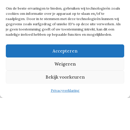
verder helpen.’
Om de beste ervaringen te bieden, gebruiken wij technologieën zoals
cookies om informatie over je apparaat op te slaan en/of te
raadplegen. Door in te stemmen met deze technologieën kunnen wij
gegevens zoals surfgedrag of unieke ID's op deze site verwerken. Als
Maar ook voor Zippora – die
Zpits
in
je geen toestemming geeft of uw toestemming intrekt, kan dit een
2010 oprichtte – kan de boog niet
nadelige invloed hebben op bepaalde functies en mogelijkheden.
altijd gespannen staan. ’80 uur in de
Accepteren
week werken is niet gezond. Ik ben
3,5 week naar Spanje geweest. Dat
Weigeren
was voor mij heel wat. In de ochtend
Bekijk voorkeuren
werken en ’s middag ontspannen. Dat
wil ik vaker doen.’
Privacyverklaring