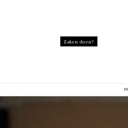
Zaken doen?
N