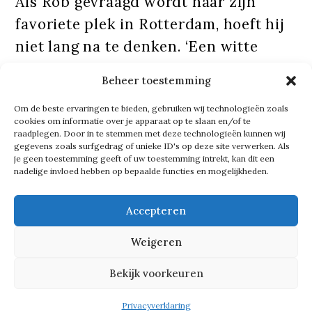
Als Rob gevraagd wordt naar zijn
favoriete plek in Rotterdam, hoeft hij
niet lang na te denken. ‘Een witte
boerderij midden in de stad, ha ha.
Beheer toestemming
Het is misschien niet ons grootste
Om de beste ervaringen te bieden, gebruiken wij technologieën zoals
project qua omvang, Old Dutch, maar
cookies om informatie over je apparaat op te slaan en/of te
voor mij voelt het wel als een heel
raadplegen. Door in te stemmen met deze technologieën kunnen wij
gegevens zoals surfgedrag of unieke ID's op deze site verwerken. Als
bijzondere vanwege het sentiment.’
je geen toestemming geeft of uw toestemming intrekt, kan dit een
nadelige invloed hebben op bepaalde functies en mogelijkheden.
Tekst gaat verder onder de foto
Accepteren
Weigeren
Bekijk voorkeuren
Privacyverklaring