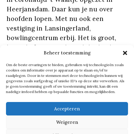
Heerjansdam. Daar kun je nu over
hoofden lopen. Met nu ook een
vestiging in Lansingerland,
bowlingcentrum erbij. Het is groot,
het is heftig maar ik vind dat heel
Beheer toestemming
knap.’
Om de beste ervaringen te bieden, gebruiken wij technologieën zoals
cookies om informatie over je apparaat op te slaan en/of te
Tekst gaat verder onder de foto
raadplegen. Door in te stemmen met deze technologieën kunnen wij
gegevens zoals surfgedrag of unieke ID's op deze site verwerken. Als
je geen toestemming geeft of uw toestemming intrekt, kan dit een
nadelige invloed hebben op bepaalde functies en mogelijkheden.
Accepteren
Weigeren