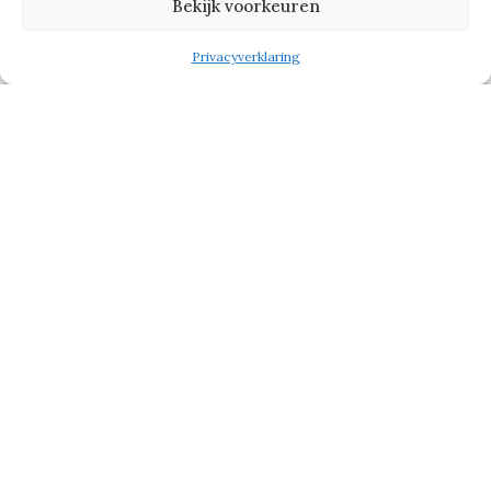
Bekijk voorkeuren
Privacyverklaring
Verbinder
Ook heeft Jasper respect voor Chiel
Jongejan en Martin van Woensel, voor
wie hij vroeger op het Stadhuisplein
werkte. ‘Chiel kan druk overkomen,
maar hij heeft wel oog voor detail en
in de basis is dat belangrijk. Ik heb
veel geleerd van ze, vooral over
werkethiek. Het was echt “niet lullen