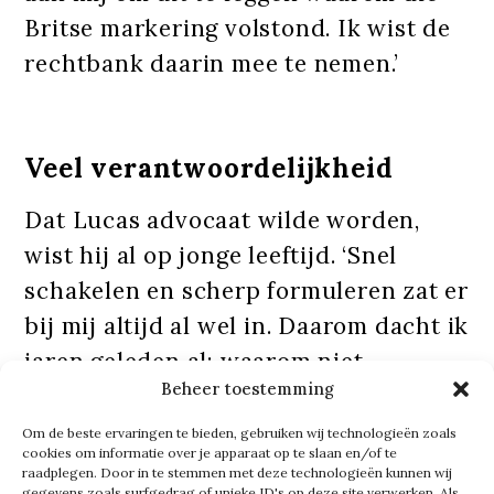
Britse markering volstond. Ik wist de
rechtbank daarin mee te nemen.’
Veel verantwoordelijkheid
Dat Lucas advocaat wilde worden,
wist hij al op jonge leeftijd. ‘Snel
schakelen en scherp formuleren zat er
bij mij altijd al wel in. Daarom dacht ik
jaren geleden al: waarom niet
Beheer toestemming
advocaat worden? Tijdens de
pleitwedstrijden kreeg ik van de
Om de beste ervaringen te bieden, gebruiken wij technologieën zoals
cookies om informatie over je apparaat op te slaan en/of te
rechter ook terug dat ik vragen waar
raadplegen. Door in te stemmen met deze technologieën kunnen wij
gegevens zoals surfgedrag of unieke ID's op deze site verwerken. Als