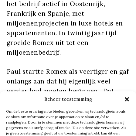
het bedrijf actief in Oostenrijk,
Frankrijk en Spanje, met
miljoenenprojecten in luxe hotels en
appartementen. In twintig jaar tijd
groeide Romex uit tot een
miljoenenbedrijf.
Paul startte Romex als veertiger en gaf
onlangs aan dat hij eigenlijk veel
eerder had moeten beginnen. ‘Dat
Beheer toestemming
begrijp ik heel goed. Je verkoopt
plezier. Wij ontwikkelen en verkopen
Om de beste ervaringen te bieden, gebruiken wij technologieën zoals
cookies om informatie over je apparaat op te slaan en/of te
vastgoed op het niveau van
raadplegen. Door in te stemmen met deze technologieën kunnen wij
gegevens zoals surfgedrag of unieke ID's op deze site verwerken. Als
viersterren plus. Het is gericht op
je geen toestemming geeft of uw toestemming intrekt, kan dit een