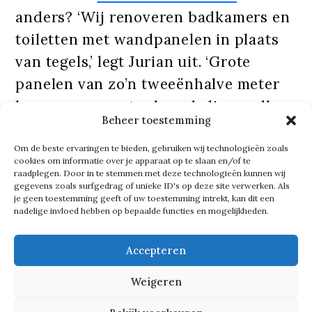
anders? ‘Wij renoveren badkamers en
toiletten met wandpanelen in plaats
van tegels,’ legt Jurian uit. ‘Grote
panelen van zo’n tweeënhalve meter
hoog en een meter breed, die naadloos
Beheer toestemming
in elkaar schuiven. Daardoor zijn ze
onderhoudsarm, duurzaam en vooral:
Om de beste ervaringen te bieden, gebruiken wij technologieën zoals
cookies om informatie over je apparaat op te slaan en/of te
veel sneller te plaatsen.’
raadplegen. Door in te stemmen met deze technologieën kunnen wij
gegevens zoals surfgedrag of unieke ID's op deze site verwerken. Als
je geen toestemming geeft of uw toestemming intrekt, kan dit een
nadelige invloed hebben op bepaalde functies en mogelijkheden.
‘Waar een traditionele renovatie al
gauw twee tot drie weken duurt, staan
Accepteren
wij gemiddeld in een paar dagen weer
buiten. Dat waarderen klanten enorm.
Weigeren
Niemand zit te wachten op