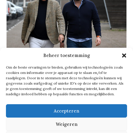
Beheer toestemming
Om de beste ervaringen te bieden, gebruiken wij technologieën zoals
cookies om informatie over je apparaat op te slaan en/of te
Slimmer en sterker
raadplegen. Door in te stemmen met deze technologieën kunnen wij
gegevens zoals surfgedrag of unieke ID's op deze site verwerken. Als
Waar Frank en Rob hun ervaring
je geen toestemming geeft of uw toestemming intrekt, kan dit een
nadelige invloed hebben op bepaalde functies en mogelijkheden.
inzetten op het gebied van
ondernemerschap, relaties en
Accepteren
commercie, richt Glenn zich steeds
Weigeren
nadrukkelijker op innovatie,