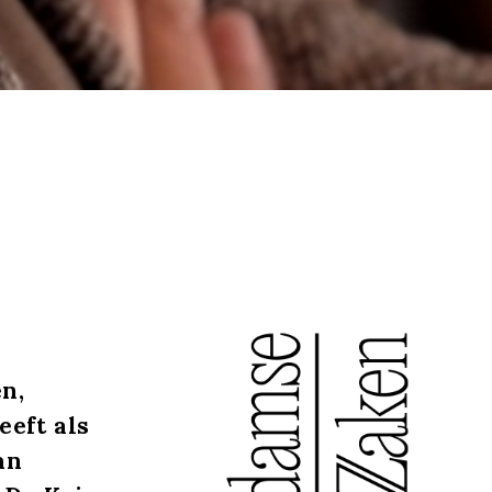
n,
heeft als
an