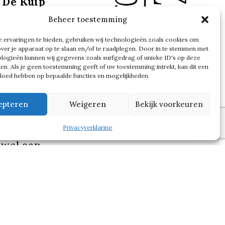
 De Kuip
Beheer toestemming
 ervaringen te bieden, gebruiken wij technologieën zoals cookies om
oord. De
over je apparaat op te slaan en/of te raadplegen. Door in te stemmen met
logieën kunnen wij gegevens zoals surfgedrag of unieke ID's op deze
izoen. Vak
ken. Als je geen toestemming geeft of uw toestemming intrekt, kan dit een
vloed hebben op bepaalde functies en mogelijkheden.
in
epteren
Weigeren
Bekijk voorkeuren
er Arne
Privacyverklaring
 wel aan
e hebben
jd feest
ribune,
 jaren