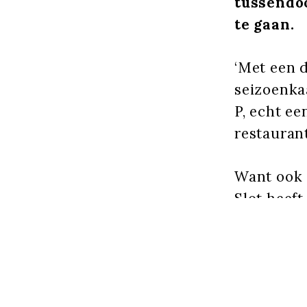
tussendoo
te gaan.
‘Met een d
seizoenka
P, echt een
restauran
Want ook 
Slot heeft
ja. Maar 
ook de min
om suppor
verloren w