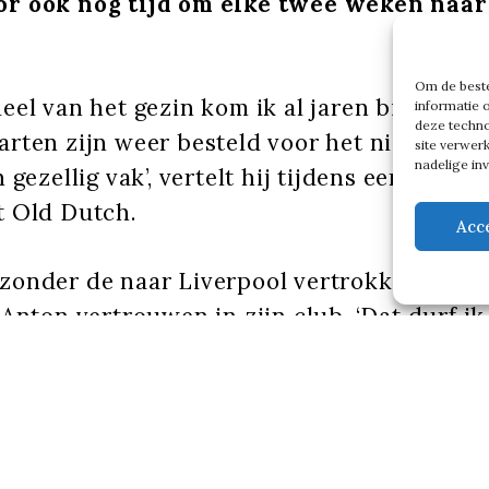
r ook nog tijd om elke twee weken naar
Om de beste
eel van het gezin kom ik al jaren bij Feyen
informatie 
deze techno
arten zijn weer besteld voor het nieuwe se
site verwer
nadelige in
 gezellig vak’, vertelt hij tijdens een lunch 
t Old Dutch.
Acc
zonder de naar Liverpool vertrokken train
 Anton vertrouwen in zijn club. ‘Dat durf ik
het zijn mooie jaren geweest onder Slot. W
dere periodes meegemaakt. Het is niet alti
ter te zijn. Zaten we tegen Fortuna op de t
e, en renden supporters het veld op. In de