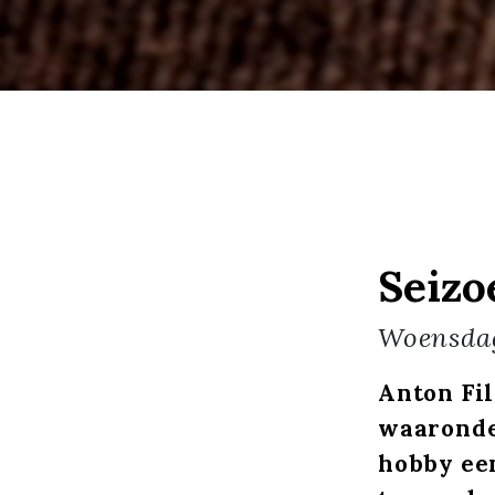
Seizo
Woensda
Anton Fil
waarond
hobby een