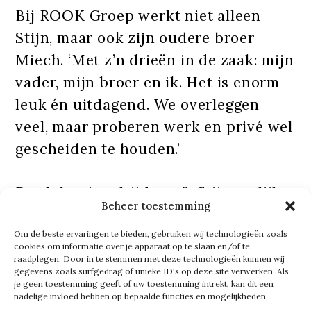
Bij ROOK Groep werkt niet alleen
Stijn, maar ook zijn oudere broer
Miech. ‘Met z’n drieën in de zaak: mijn
vader, mijn broer en ik. Het is enorm
leuk én uitdagend. We overleggen
veel, maar proberen werk en privé wel
gescheiden te houden.’
Dat lukt niet altijd, geeft Stijn eerlijk
Beheer toestemming
toe. ‘Het sluipt er toch snel in, hoor.
Maar aan de keukentafel willen we
Om de beste ervaringen te bieden, gebruiken wij technologieën zoals
cookies om informatie over je apparaat op te slaan en/of te
ook gewoon praten over andere
raadplegen. Door in te stemmen met deze technologieën kunnen wij
gegevens zoals surfgedrag of unieke ID's op deze site verwerken. Als
dingen. Mijn moeder zit daar tenslotte
je geen toestemming geeft of uw toestemming intrekt, kan dit een
nadelige invloed hebben op bepaalde functies en mogelijkheden.
ook. Maar op kantoor is het prachtig.