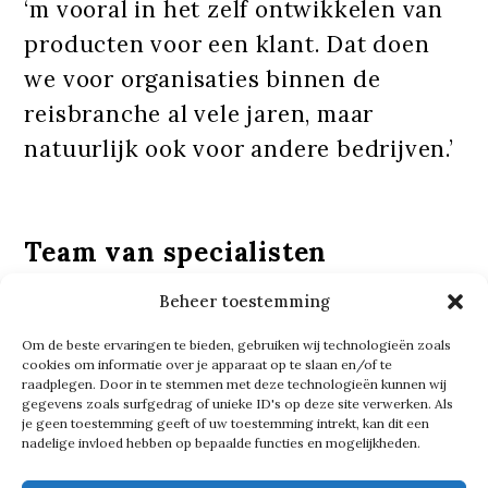
‘m vooral in het zelf ontwikkelen van
producten voor een klant. Dat doen
we voor organisaties binnen de
reisbranche al vele jaren, maar
natuurlijk ook voor andere bedrijven.’
Team van specialisten
Sander heeft een team van
Beheer toestemming
specialisten om zich heen verzameld.
Om de beste ervaringen te bieden, gebruiken wij technologieën zoals
cookies om informatie over je apparaat op te slaan en/of te
‘Niet te groot, en dat wil ik ook
raadplegen. Door in te stemmen met deze technologieën kunnen wij
helemaal niet. Het persoonlijke
gegevens zoals surfgedrag of unieke ID's op deze site verwerken. Als
je geen toestemming geeft of uw toestemming intrekt, kan dit een
contact is nog steeds aanwezig, dat
nadelige invloed hebben op bepaalde functies en mogelijkheden.
vind ik belangrijk. Bovendien is het