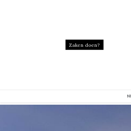
Zaken doen?
N