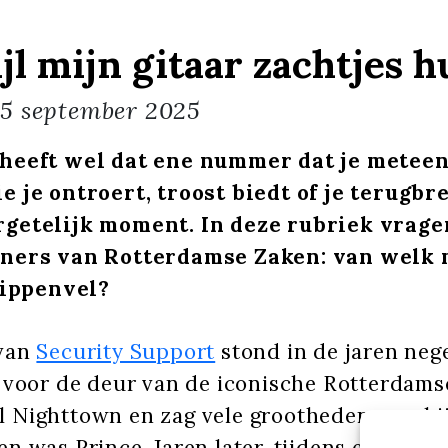
jl mijn gitaar zachtjes hu
5 september 2025
heeft wel dat ene nummer dat je meteen
e je ontroert, troost biedt of je terugbr
rgetelijk moment. In deze rubriek vrag
tners van Rotterdamse Zaken: van welk
 kippenvel?
 van
Security Support
stond in de jaren nege
r voor de deur van de iconische Rotterdams
 Nighttown en zag vele grootheden voorbi
n was Prince. Jaren later, tijdens een trib