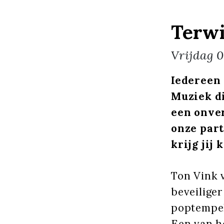
Terwi
Vrijdag
0
Iedereen 
Muziek di
een onve
onze par
krijg jij
Ton Vink
beveilige
poptempel
Een van he