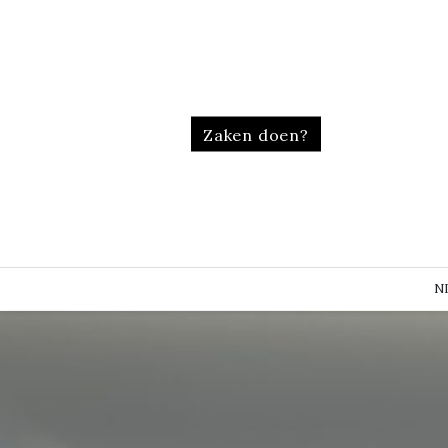
Zaken doen?
N