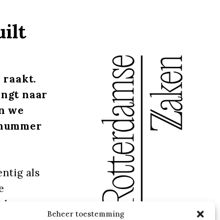
ilt
 raakt.
engt naar
en we
 nummer
ntig als
e
j komen.
Beheer toestemming
uteconcert