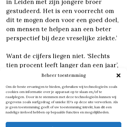
in Leiden met zijn jongere broer
gestudeerd. Het is een voorrecht om
dit te mogen doen voor een goed doel,
om mensen te helpen aan een beter
perspectief bij deze vreselijke ziekte.’
Want de cijfers liegen niet. ‘Slechts
tien procent leeft langer dan een jaar’,
zegt Sjoerd. ‘Inmiddels zijn wij in
Beheer toestemming
staat om met immunotherapie mensen
Om de beste ervaringen te bieden, gebruiken wij technologieën zoals
langer te helpen. Dat is nog een kleine
cookies om informatie over je apparaat op te slaan en/of te
raadplegen. Door in te stemmen met deze technologieën kunnen wij
groep, maar we gaan nu de derde
gegevens zoals surfgedrag of unieke ID's op deze site verwerken. Als
je geen toestemming geeft of uw toestemming intrekt, kan dit een
onderzoeksronde in met 140
nadelige invloed hebben op bepaalde functies en mogelijkheden.
patiënten en hopen dat in 2030 naar