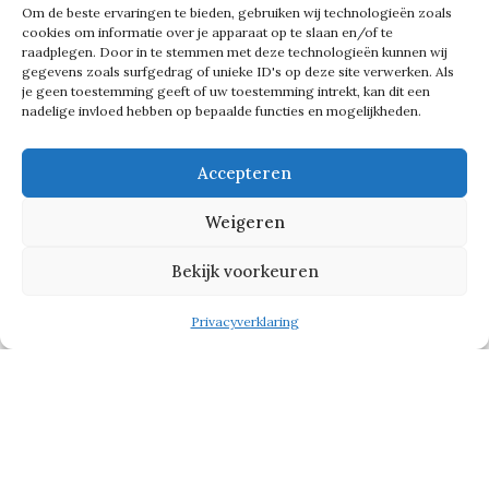
wat kilometers af. ‘Ik heb in twee
Om de beste ervaringen te bieden, gebruiken wij technologieën zoals
dagen 70 kilometer gelopen en 50
cookies om informatie over je apparaat op te slaan en/of te
raadplegen. Door in te stemmen met deze technologieën kunnen wij
kilometer gefietst. Dat is niet weinig
gegevens zoals surfgedrag of unieke ID's op deze site verwerken. Als
je geen toestemming geeft of uw toestemming intrekt, kan dit een
toch? Na een tijdje loop je echt als een
nadelige invloed hebben op bepaalde functies en mogelijkheden.
kip zonder kop rond’, lacht hij. ‘Maar
dat past wel bij onze teamnaam.’
Accepteren
Weigeren
‘Met name de tweede nacht vond ik
Bekijk voorkeuren
vorig jaar zwaar. Je hebt totaal geen
ritme. Je loopt, fietst en zit
Privacyverklaring
tussendoor weer in de bus. Maar je
weet ook waar je het voor doet. En dat
gevoel is fantastisch.’
‘Iedereen is kapot, iedereen zit vol