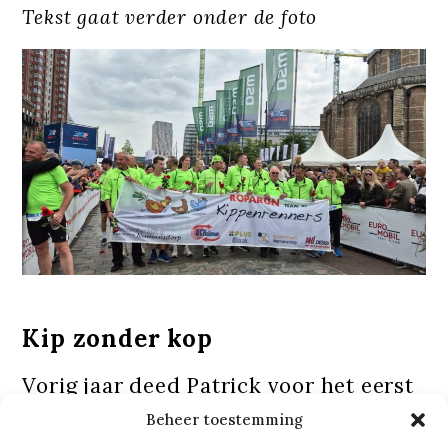
Tekst gaat verder onder de foto
Kip zonder kop
Vorig jaar deed Patrick voor het eerst
mee. Als loper én fietser legde hij flink
Beheer toestemming