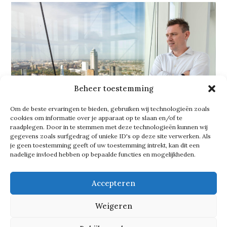
Beheer toestemming
Om de beste ervaringen te bieden, gebruiken wij technologieën zoals
cookies om informatie over je apparaat op te slaan en/of te
raadplegen. Door in te stemmen met deze technologieën kunnen wij
gegevens zoals surfgedrag of unieke ID's op deze site verwerken. Als
je geen toestemming geeft of uw toestemming intrekt, kan dit een
nadelige invloed hebben op bepaalde functies en mogelijkheden.
Op en neer rijden
Accepteren
Hoewel Ruud een echte
Weigeren
Zwijndrechter is, staat hij op het punt
met zijn gezin naar Limburg te