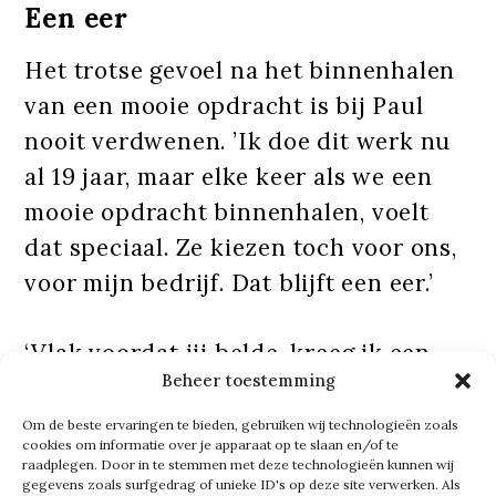
Een eer
Het trotse gevoel na het binnenhalen
van een mooie opdracht is bij Paul
nooit verdwenen. ’Ik doe dit werk nu
al 19 jaar, maar elke keer als we een
mooie opdracht binnenhalen, voelt
dat speciaal. Ze kiezen toch voor ons,
voor mijn bedrijf. Dat blijft een eer.’
‘Vlak voordat jij belde, kreeg ik een
Beheer toestemming
bevestiging voor een nieuwe
opdracht. Zo’n belletje kleurt mijn
Om de beste ervaringen te bieden, gebruiken wij technologieën zoals
cookies om informatie over je apparaat op te slaan en/of te
dag. Het zijn gewoon mooie
raadplegen. Door in te stemmen met deze technologieën kunnen wij
gegevens zoals surfgedrag of unieke ID's op deze site verwerken. Als
opdrachten voor ons, snap je?’