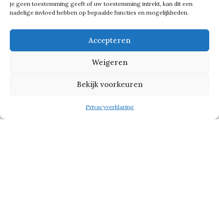
je geen toestemming geeft of uw toestemming intrekt, kan dit een
nadelige invloed hebben op bepaalde functies en mogelijkheden.
Tekst gaat verder onder de foto
Accepteren
Weigeren
Bekijk voorkeuren
Privacyverklaring
Vader en zoon