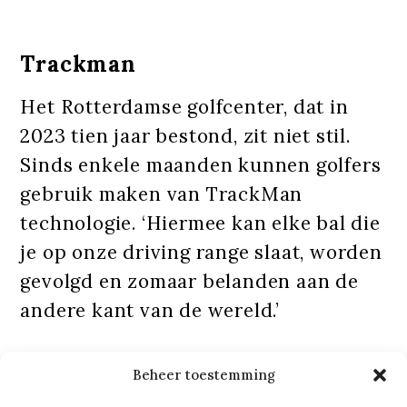
Trackman
Het Rotterdamse golfcenter, dat in
2023 tien jaar bestond, zit niet stil.
Sinds enkele maanden kunnen golfers
gebruik maken van TrackMan
technologie. ‘Hiermee kan elke bal die
je op onze driving range slaat, worden
gevolgd en zomaar belanden aan de
andere kant van de wereld.’
Esther legt uit hoe het werkt: ‘Op het
Beheer toestemming
beeldscherm selecteer je een baan,