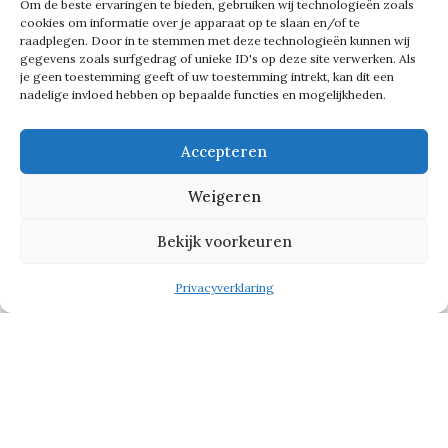
Om de beste ervaringen te bieden, gebruiken wij technologieën zoals
waar dan ook, bijvoorbeeld in Zuid-
cookies om informatie over je apparaat op te slaan en/of te
raadplegen. Door in te stemmen met deze technologieën kunnen wij
Afrika of in de Verenigde Staten. De
gegevens zoals surfgedrag of unieke ID's op deze site verwerken. Als
je geen toestemming geeft of uw toestemming intrekt, kan dit een
data van die baan worden opgehaald
nadelige invloed hebben op bepaalde functies en mogelijkheden.
en je kunt van elke bal de volledige
vlucht volgen. Op het scherm zie je de
Accepteren
bal landen in Pebble Beach in
Weigeren
California, maar in werkelijkheid valt-
ie gewoon bij Seve.’
Bekijk voorkeuren
Privacyverklaring
Enorme toevoeging
Het is een toevoeging die enorm
aanslaat, zegt Esther. ‘Megaleuk en