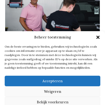
Beheer toestemming
Om de beste ervaringen te bieden, gebruiken wij technologieën zoals
cookies om informatie over je apparaat op te slaan en/of te
raadplegen. Door in te stemmen met deze technologieën kunnen wij
Logische stap
gegevens zoals surfgedrag of unieke ID's op deze site verwerken. Als
je geen toestemming geeft of uw toestemming intrekt, kan dit een
nadelige invloed hebben op bepaalde functies en mogelijkheden.
Het toevoegen van schadeherstel
bleek bovendien een logische stap.
Accepteren
‘Het was deels spannend, deels niet.
Weigeren
De handel was al aanwezig, dus het
toevoegen van schadeherstel was een
Bekijk voorkeuren