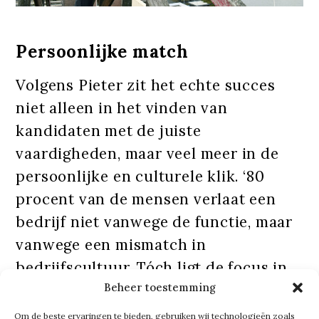
Persoonlijke match
Volgens Pieter zit het echte succes
niet alleen in het vinden van
kandidaten met de juiste
vaardigheden, maar veel meer in de
persoonlijke en culturele klik. ‘80
procent van de mensen verlaat een
bedrijf niet vanwege de functie, maar
vanwege een mismatch in
bedrijfscultuur. Tóch ligt de focus in
Beheer toestemming
recruitment vaak nog op het cv. Daar
verbaas ik mij over.’
Om de beste ervaringen te bieden, gebruiken wij technologieën zoals