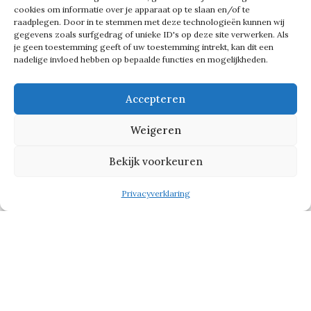
cookies om informatie over je apparaat op te slaan en/of te
raadplegen. Door in te stemmen met deze technologieën kunnen wij
De samenwerking met Franklin den
gegevens zoals surfgedrag of unieke ID's op deze site verwerken. Als
je geen toestemming geeft of uw toestemming intrekt, kan dit een
Bleker, oprichter van HNR én
nadelige invloed hebben op bepaalde functies en mogelijkheden.
zusterbedrijf NXS (gericht op C-level
Accepteren
functies), inspireert hem in hoge mate.
‘Franklin staat voor vrijheid, lef en
Weigeren
vernieuwing. Die waarden zitten in
Bekijk voorkeuren
het DNA van beide
recruitmentbureaus. Vrijheid
Privacyverklaring
betekent ruimte voor creativiteit, lef
is het durven verleggen van grenzen
en vernieuwing betekent altijd
vooruit willen.’