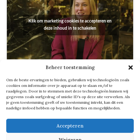
Klik om marketing cookies te accepteren en
deze inhoud in te schakelen
Beheer toestemming
Liever voor elkaar
Om de beste ervaringen te bieden, gebruiken wij technologieën zoals
cookies om informatie over je apparaat op te slaan en/of te
raadplegen. Door in te stemmen met deze technologieën kunnen wij
Frank Laurentius van VINVIN Wines
gegevens zoals surfgedrag of unieke ID's op deze site verwerken. Als
je geen toestemming geeft of uw toestemming intrekt, kan dit een
en Consensus Group heeft een andere
nadelige invloed hebben op bepaalde functies en mogelijkheden.
wens: ‘Dat we allemaal wat liever voor
elkaar worden. Ik vind dat de wereld
Accepteren
erg onrustig is.’
Weigeren