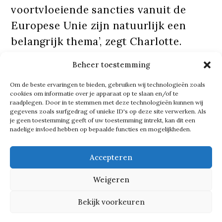
voortvloeiende sancties vanuit de
Europese Unie zijn natuurlijk een
belangrijk thema’, zegt Charlotte.
‘Onder andere de scheepvaart heeft
Beheer toestemming
hiermee te maken. Bedrijven zijn echt
Om de beste ervaringen te bieden, gebruiken wij technologieën zoals
wel bereid te investeren in groene
cookies om informatie over je apparaat op te slaan en/of te
energie, maar door wet- en
raadplegen. Door in te stemmen met deze technologieën kunnen wij
gegevens zoals surfgedrag of unieke ID's op deze site verwerken. Als
regelgeving wordt het ze soms
je geen toestemming geeft of uw toestemming intrekt, kan dit een
nadelige invloed hebben op bepaalde functies en mogelijkheden.
onnodig ingewikkeld gemaakt en
stijgen de productiekosten. Wij
Accepteren
onderzoeken hoe we ze met financiële
Weigeren
producten kunnen ondersteunen om
de risico’s zoveel mogelijk te
Bekijk voorkeuren
beperken.’