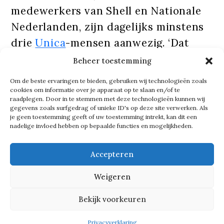
medewerkers van Shell en Nationale
Nederlanden, zijn dagelijks minstens
drie
Unica
-mensen aanwezig. ‘Dat
servicelevel is hoog. Maar dat willen
Beheer toestemming
we ook, want we voelen die
Om de beste ervaringen te bieden, gebruiken wij technologieën zoals
verantwoordelijkheid. Voor het
cookies om informatie over je apparaat op te slaan en/of te
raadplegen. Door in te stemmen met deze technologieën kunnen wij
comfort en het welzijn van iedereen in
gegevens zoals surfgedrag of unieke ID's op deze site verwerken. Als
je geen toestemming geeft of uw toestemming intrekt, kan dit een
dat gebouw.’
nadelige invloed hebben op bepaalde functies en mogelijkheden.
‘Wij zijn door de vastgoedbeheerder
Accepteren
gevraagd mee te denken over invulling
Weigeren
van de jaarlijkse Make My Day. Een
Bekijk voorkeuren
dag waarop we al het ondersteunende
personeel, zoals catering, bewaking,
Privacyverklaring